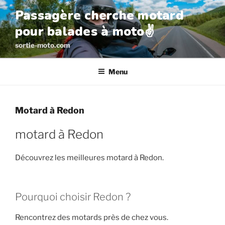
Aller
Passagère cherche motard
au
pour balades à moto✌️
contenu
principal
sortie-moto.com
Menu
Motard à Redon
motard à Redon
Découvrez les meilleures motard à Redon.
Pourquoi choisir Redon ?
Rencontrez des motards près de chez vous.