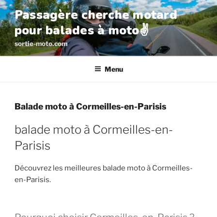
Aller
Passagère cherche motard
au
pour balades à moto✌️
contenu
principal
sortie-moto.com
Menu
Balade moto à Cormeilles-en-Parisis
balade moto à Cormeilles-en-
Parisis
Découvrez les meilleures balade moto à Cormeilles-
en-Parisis.