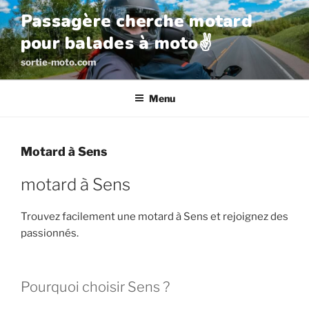
Aller
Passagère cherche motard
au
pour balades à moto✌️
contenu
principal
sortie-moto.com
Menu
Motard à Sens
motard à Sens
Trouvez facilement une motard à Sens et rejoignez des
passionnés.
Pourquoi choisir Sens ?