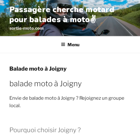
Aller
Passagère cherche motard
au
pour balades à moto✌️
contenu
principal
sortie-moto.com
Menu
Balade moto à Joigny
balade moto à Joigny
Envie de balade moto à Joigny ? Rejoignez un groupe
local.
Pourquoi choisir Joigny ?